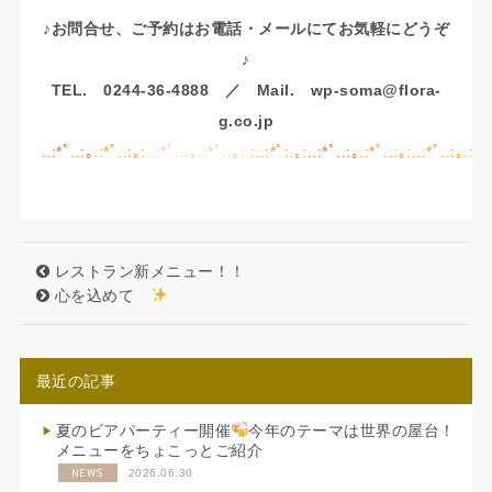
♪お問合せ、ご予約はお電話・メールにてお気軽にどうぞ
♪
TEL. 0244-36-4888 ／ Mail. wp-soma@flora-
g.co.jp
..:*ﾟ..:｡
.
:*ﾟ..:｡:
..:*ﾟ..:｡.:*ﾟ:.｡:.
:
..:*ﾟ:.｡:
..:*ﾟ..:｡
.:*ﾟ..:｡:..:*ﾟ..:｡.:*ﾟ
レストラン新メニュー！！
心を込めて
最近の記事
夏のビアパーティー開催
今年のテーマは世界の屋台！
メニューをちょこっとご紹介
NEWS
2026.06.30