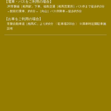
【電車・バスをご利用の場合】
JR常磐線［相馬駅」下車、福島交通［相馬営業所］バス停まで徒歩約3分
→館前行乗車、約6分→［向山］バス停降車→徒歩約5分
【お車をご利用の場合】
常磐自動車道［相馬IC」より約6分 〈 駐車場200台 〉 ※満車時近隣駐車施
設有