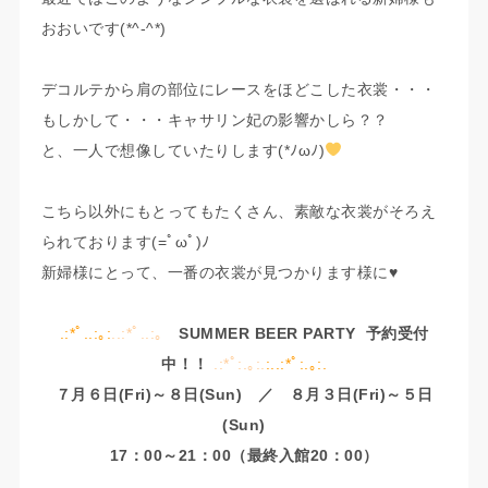
おおいです(*^-^*)
デコルテから肩の部位にレースをほどこした衣裳・・・
もしかして・・・キャサリン妃の影響かしら？？
と、一人で想像していたりします(*ﾉωﾉ)
こちら以外にもとってもたくさん、素敵な衣裳がそろえ
られております(=ﾟωﾟ)ﾉ
新婦様にとって、一番の衣裳が見つかります様に♥
.
:*ﾟ..:｡:
..:*ﾟ..:｡
SUMMER BEER PARTY 予約受付
中！！
.:*ﾟ:.｡:.
:
..:*ﾟ:.｡:.
７月６日(Fri)～８日(Sun) ／ ８月３日(Fri)～５日
(Sun)
17：00～21：00（最終入館20：00）