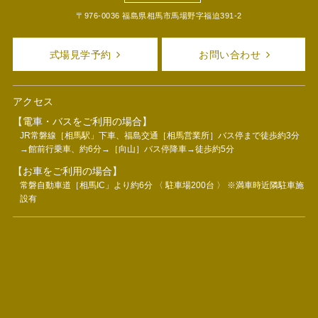
〒976-0036 福島県相馬市馬場野字福迫391-2
式場見学予約
お問い合わせ
アクセス
【電車・バスをご利用の場合】
JR常磐線［相馬駅」下車、福島交通［相馬営業所］バス停まで徒歩約3分
→館前行乗車、約6分→［向山］バス停降車→徒歩約5分
【お車をご利用の場合】
常磐自動車道［相馬IC」より約6分 〈 駐車場200台 〉 ※満車時近隣駐車施
設有