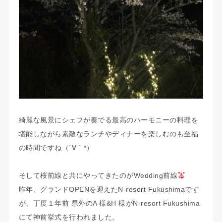
綺麗な風景にシェフが奏でる最高のハーモニーの料理を
堪能しながら素敵なランチやディナーを楽しむのも至福
の時間ですね（´∀｀*）
そして桜前線と共にやってきたのがWedding前線
昨年、グランドOPENを迎えたN-resort Fukushimaです
が、丁度１年前 県外のA 様&H 様がN-resort Fukushima
にて神前挙式を行われました。