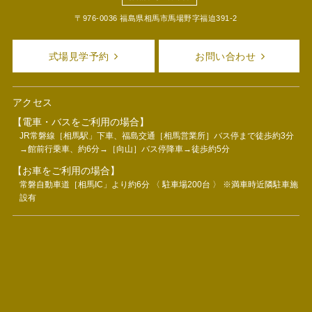
〒976-0036 福島県相馬市馬場野字福迫391-2
式場見学予約
お問い合わせ
アクセス
【電車・バスをご利用の場合】
JR常磐線［相馬駅」下車、福島交通［相馬営業所］バス停まで徒歩約3分
→館前行乗車、約6分→［向山］バス停降車→徒歩約5分
【お車をご利用の場合】
常磐自動車道［相馬IC」より約6分 〈 駐車場200台 〉 ※満車時近隣駐車施
設有