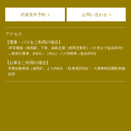
式場見学予約
お問い合わせ
アクセス
【電車・バスをご利用の場合】
JR常磐線［相馬駅」下車、福島交通［相馬営業所］バス停まで徒歩約3分
→館前行乗車、約6分→［向山］バス停降車→徒歩約5分
【お車をご利用の場合】
常磐自動車道［相馬IC」より約6分 〈 駐車場200台 〉 ※満車時近隣駐車施
設有