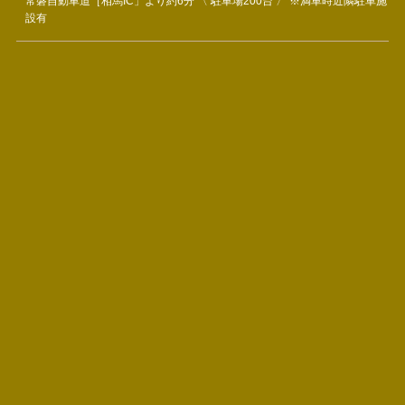
常磐自動車道［相馬IC」より約6分 〈 駐車場200台 〉 ※満車時近隣駐車施
設有