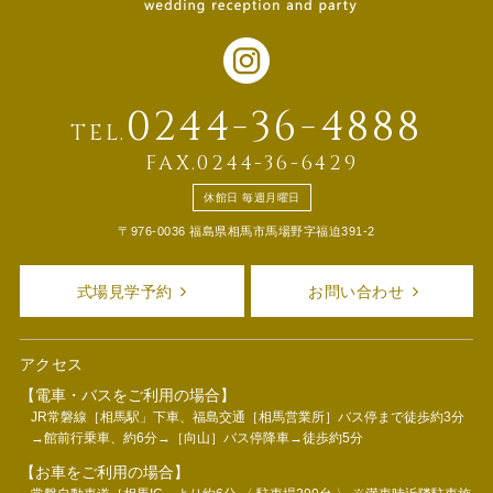
0244-36-4888
TEL.
FAX.0244-36-6429
休館日 毎週月曜日
〒976-0036 福島県相馬市馬場野字福迫391-2
式場見学予約
お問い合わせ
アクセス
【電車・バスをご利用の場合】
JR常磐線［相馬駅」下車、福島交通［相馬営業所］バス停まで徒歩約3分
→館前行乗車、約6分→［向山］バス停降車→徒歩約5分
【お車をご利用の場合】