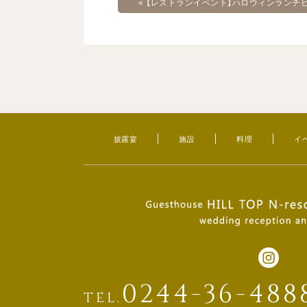
«
【レストランイベント】ハロウィンランチ
披露宴
施設
料理
イ
0244-36-488
TEL.