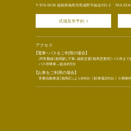
〒976-0036 福島県相馬市馬場野字福迫391-2
FAX.024
式場見学予約
アクセス
【電車・バスをご利用の場合】
JR常磐線［相馬駅」下車、福島交通［相馬営業所］バス停まで
バス停降車→徒歩約5分
【お車をご利用の場合】
常磐自動車道［相馬IC」より約6分 〈 駐車場200台 〉 ※満