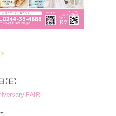
1日（日）
iversary FAIR!!
て