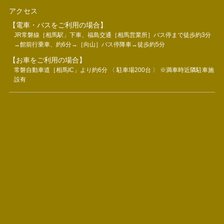
アクセス
【電車・バスをご利用の場合】
JR常磐線［相馬駅」下車、福島交通［相馬営業所］バス停まで徒歩約3分
→館前行乗車、約6分→［向山］バス停降車→徒歩約5分
【お車をご利用の場合】
常磐自動車道［相馬IC」より約6分 〈 駐車場200台 〉 ※満車時近隣駐車施
設有