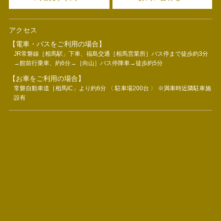
アクセス
【電車・バスをご利用の場合】
JR常磐線［相馬駅」下車、福島交通［相馬営業所］バス停まで徒歩約3分
→館前行乗車、約6分→［向山］バス停降車→徒歩約5分
【お車をご利用の場合】
常磐自動車道［相馬IC」より約6分 〈 駐車場200台 〉 ※満車時近隣駐車施
設有