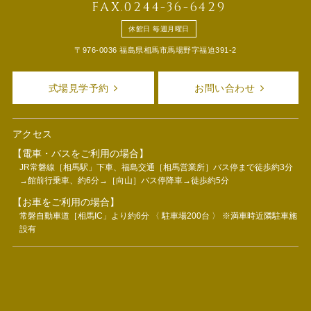
FAX.0244-36-6429
休館日 毎週月曜日
〒976-0036 福島県相馬市馬場野字福迫391-2
式場見学予約
お問い合わせ
アクセス
【電車・バスをご利用の場合】
JR常磐線［相馬駅」下車、福島交通［相馬営業所］バス停まで徒歩約3分
→館前行乗車、約6分→［向山］バス停降車→徒歩約5分
【お車をご利用の場合】
常磐自動車道［相馬IC」より約6分 〈 駐車場200台 〉 ※満車時近隣駐車施
設有