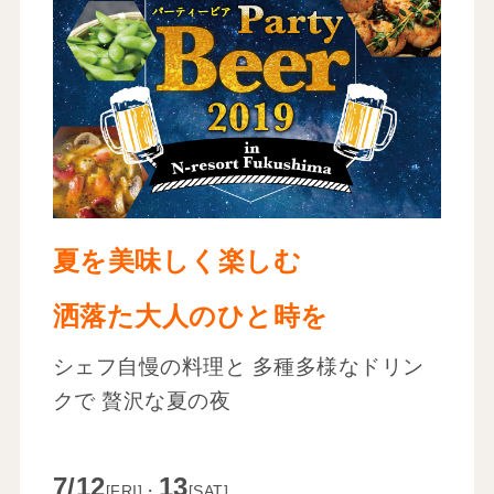
夏を美味しく楽しむ
洒落た大人のひと時を
シェフ自慢の料理と 多種多様なドリン
クで 贅沢な夏の夜
7/12
13
[FRI]・
[SAT]