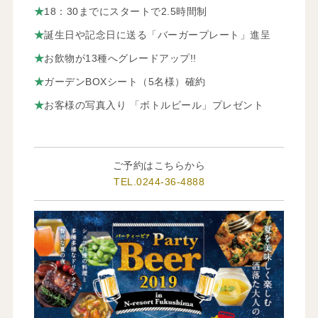
★
18：30までにスタートで2.5時間制
★
誕生日や記念日に送る「バーガープレート」進呈
★
お飲物が13種へグレードアップ!!
★
ガーデンBOXシート（5名様）確約
★
お客様の写真入り 「ボトルビール」プレゼント
ご予約はこちらから
TEL.0244-36-4888