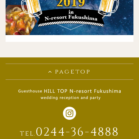
pagetop
0244-36-4888
TEL.