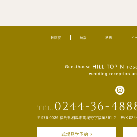
披露宴
施設
料理
イ
0244-36-488
TEL.
〒976-0036 福島県相馬市馬場野字福迫391-2
FAX.024
式場見学予約