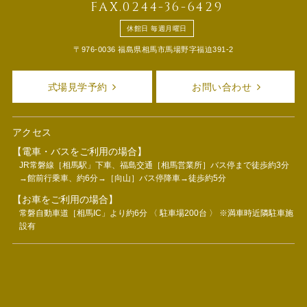
FAX.0244-36-6429
休館日 毎週月曜日
〒976-0036 福島県相馬市馬場野字福迫391-2
式場見学予約
お問い合わせ
アクセス
【電車・バスをご利用の場合】
JR常磐線［相馬駅」下車、福島交通［相馬営業所］バス停まで徒歩約3分
→館前行乗車、約6分→［向山］バス停降車→徒歩約5分
【お車をご利用の場合】
常磐自動車道［相馬IC」より約6分 〈 駐車場200台 〉 ※満車時近隣駐車施
設有