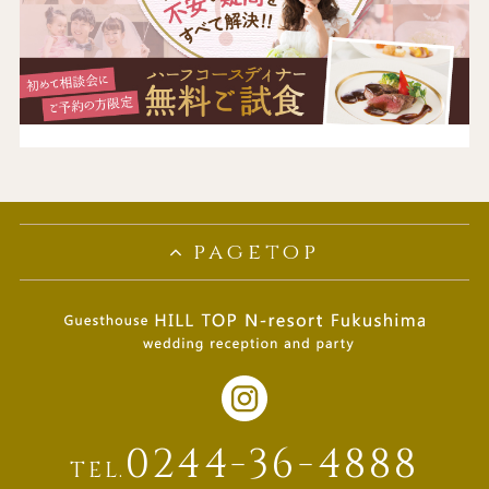
pagetop
0244-36-4888
TEL.