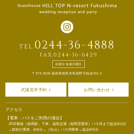
0244-36-4888
TEL.
FAX.0244-36-6429
休館日 毎週月曜日
〒976-0036 福島県相馬市馬場野字福迫391-2
式場見学予約
お問い合わせ
アクセス
【電車・バスをご利用の場合】
JR常磐線［相馬駅」下車、福島交通［相馬営業所］バス停まで徒歩約3分
→館前行乗車、約6分→［向山］バス停降車→徒歩約5分