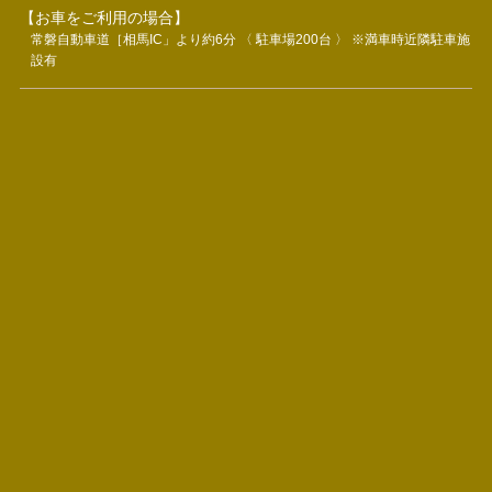
【お車をご利用の場合】
常磐自動車道［相馬IC」より約6分 〈 駐車場200台 〉 ※満車時近隣駐車施
設有