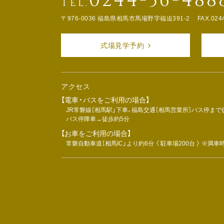
0244-36-488
TEL.
〒976-0036 福島県相馬市馬場野字福迫391-2
FAX.024
式場見学予約
アクセス
【電車・バスをご利用の場合】
JR常磐線［相馬駅」下車、福島交通［相馬営業所］バス停まで
バス停降車→徒歩約5分
【お車をご利用の場合】
常磐自動車道［相馬IC」より約6分 〈 駐車場200台 〉 ※満