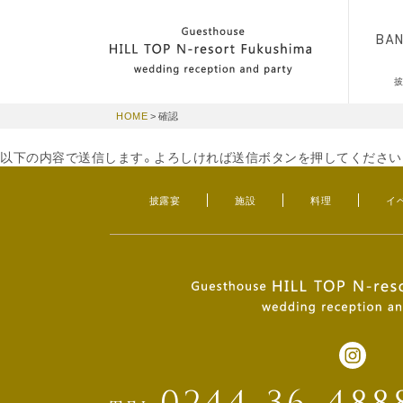
BA
HOME
>
確認
以下の内容で送信します。よろしければ送信ボタンを押してください
披露宴
施設
料理
イ