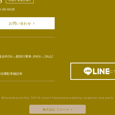
8
休館日 毎週月曜日
4-36-6429
お問い合わせ
徒歩約3分→館前行乗車、約6分→［向山］
に
車時近隣駐車施設有
©Guesthouse HILL TOP N-resort Fukushima wedding reception and party
株式会社 フローラ