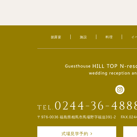
披露宴
施設
料理
イ
0244-36-488
TEL.
〒976-0036 福島県相馬市馬場野字福迫391-2
FAX.024
式場見学予約