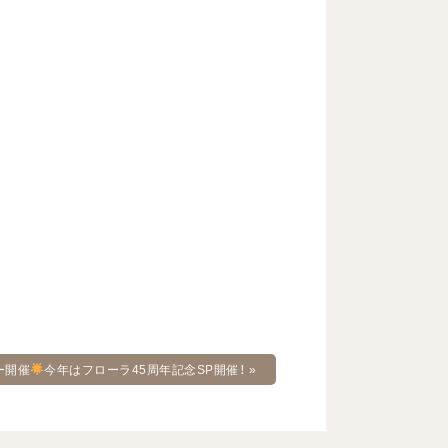
ー開催
今年はフローラ45周年記念SP開催！
»