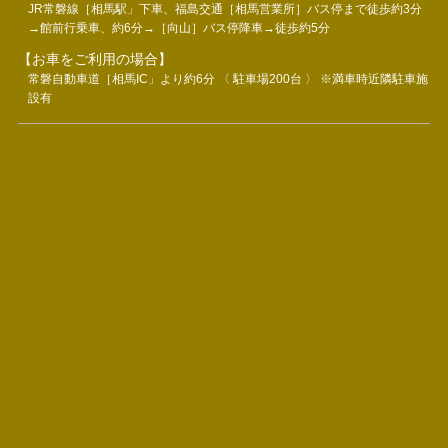
JR常磐線［相馬駅」下車、福島交通［相馬営業所］バス停まで徒歩約3分
→館前行乗車、約6分→［向山］バス停降車→徒歩約5分
【お車をご利用の場合】
常磐自動車道［相馬IC」より約6分 〈 駐車場200台 〉 ※満車時近隣駐車施
設有