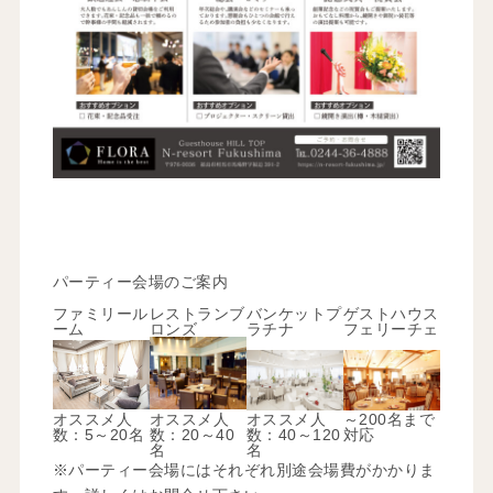
パーティー会場のご案内
ファミリール
レストランブ
バンケットプ
ゲストハウス
ーム
ロンズ
ラチナ
フェリーチェ
オススメ人
オススメ人
オススメ人
～200名まで
数：5～20名
数：20～40
数：40～120
対応
名
名
※パーティー会場にはそれぞれ別途会場費がかかりま